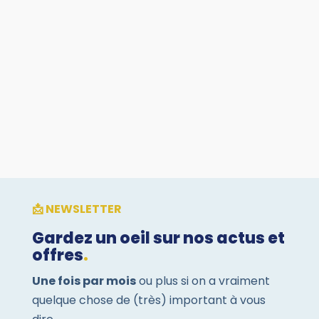
Découvrez comment préparer et réussir la
renégociation de votre bail commercial pour
optimiser vos coûts immobiliers et sécuriser les
meilleures conditions pour votre entreprise.
📩 NEWSLETTER
Gardez un oeil sur nos actus et
offres
.
Une fois par mois
ou plus si on a vraiment
quelque chose de (très) important à vous