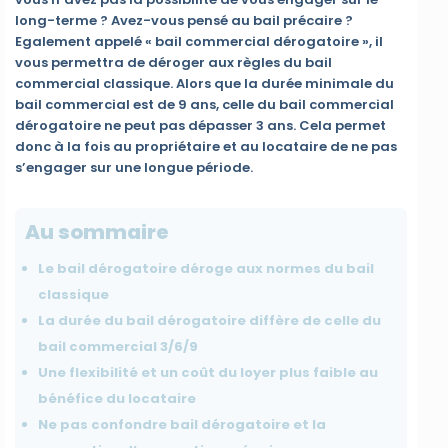
long-terme ? Avez-vous pensé au bail précaire ?
Egalement appelé « bail commercial dérogatoire », il
vous permettra de déroger aux règles du bail
commercial classique. Alors que la durée minimale du
bail commercial est de 9 ans, celle du bail commercial
dérogatoire ne peut pas dépasser 3 ans. Cela permet
donc à la fois au propriétaire et au locataire de ne pas
s’engager sur une longue période.
Au sommaire
Le bail dérogatoire déroge aux normes du bail
classique
La durée du bail dérogatoire diffère de celle du
bail commercial 3/6/9
Une flexibilité et un coût du loyer plus faible au
bénéfice du locataire
Ne pas confondre bail dérogatoire et la