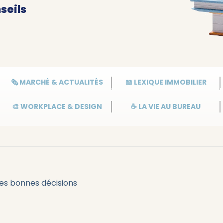
seils
🗞️ MARCHÉ & ACTUALITÉS
📖 LEXIQUE IMMOBILIER
🎨 WORKPLACE & DESIGN
☕ LA VIE AU BUREAU
les bonnes décisions