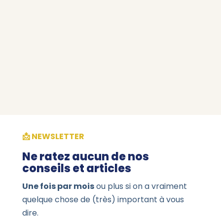
bureaux pour accompagner sa croissance et
offrir à ses équipes un cadre de travail
moderne, convivial et stimulant.
📩 NEWSLETTER
Ne ratez aucun de nos
conseils et articles
Une fois par mois
ou plus si on a vraiment
quelque chose de (très) important à vous
dire.