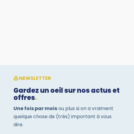
Un bon éclairage améliore la concentration,
réduit la fatigue et soutient la santé mentale.
Découvrez comment optimiser la lumière dans
vos bureaux.
📩 NEWSLETTER
Gardez un oeil sur nos actus et
offres
.
Une fois par mois
ou plus si on a vraiment
quelque chose de (très) important à vous
dire.